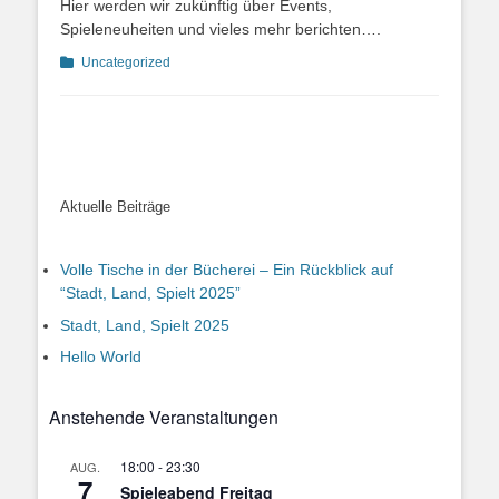
Hier werden wir zukünftig über Events,
Spieleneuheiten und vieles mehr berichten….
Kategorien
Uncategorized
Aktuelle Beiträge
Volle Tische in der Bücherei – Ein Rückblick auf
“Stadt, Land, Spielt 2025”
Stadt, Land, Spielt 2025
Hello World
Anstehende Veranstaltungen
18:00
-
23:30
AUG.
7
Spieleabend Freitag